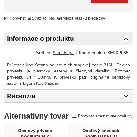
Porovnať
Strážiaci pes
Položiť otázku predajcovi
Informace o produktu
Výrobca:
Steel Edge
Kód produktu:
SEKKP035
Prívesok KoolKatana odliaty z chirurgickej ocele 316L. Povrch
prívesku je plastický leštený a čiernymi detailmi. Rozmer
prívesku 34 * 19mm. K prívesku patrí originálne semišový
sáčok s logom KoolKatana.
Recenzia
Pro vkládání recenzí je nutné se přihlásit.
Alternatívny tovar
Porovnať alternatívne produkty
Recenzia
Nebola pridaná žiadna recenzia.
Oceľový prívesok
Oceľový prívesok
KoolKatana 23
KoolKatana 007