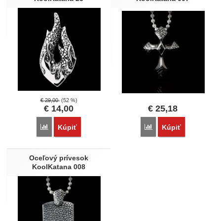
€
29,00
(52 %)
€
14,00
€
25,18
Porovnať
Porovnať
Kúpiť
Kúpiť
Oceľový prívesok
KoolKatana 008