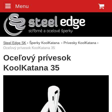
Menu
K
Steel Edge SK
Šperky KoolKatana
Prívesky KoolKatana
Oceľový prívesok KoolKatana 35
Oceľový prívesok
KoolKatana 35
Fotografie