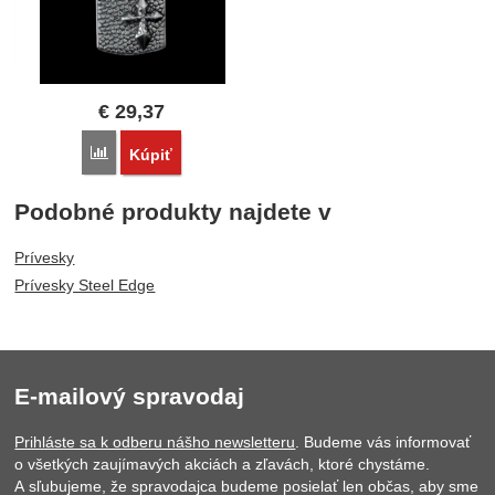
€
29,37
Porovnať
Kúpiť
Podobné produkty najdete v
Prívesky
Prívesky Steel Edge
E-mailový spravodaj
Prihláste sa k odberu nášho newsletteru
. Budeme vás informovať
o všetkých zaujímavých akciách a zľavách, ktoré chystáme.
A sľubujeme, že spravodajca budeme posielať len občas, aby sme