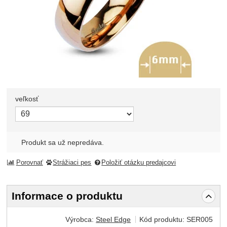
veľkosť
Zvoľte variant
Produkt sa už nepredáva.
Porovnať
Strážiaci pes
Položiť otázku predajcovi
Informace o produktu
Výrobca:
Steel Edge
Kód produktu:
SER005