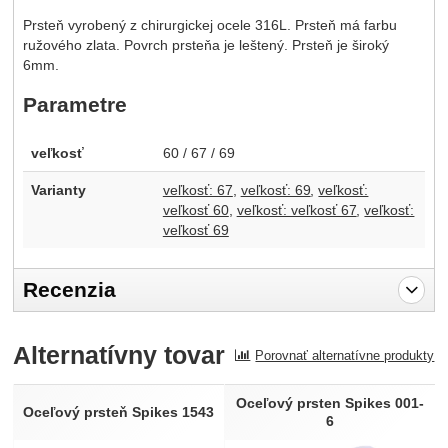
Prsteň vyrobený z chirurgickej ocele 316L. Prsteň má farbu
ružového zlata. Povrch prsteňa je leštený. Prsteň je široký
6mm.
Parametre
veľkosť
60 / 67 / 69
Varianty
veľkosť: 67
veľkosť: 69
veľkosť:
veľkosť 60
veľkosť: veľkosť 67
veľkosť:
veľkosť 69
Recenzia
Pro vkládání recenzí je nutné se přihlásit.
Alternatívny tovar
Porovnať alternatívne produkty
Recenzia
Nebola pridaná žiadna recenzia.
Oceľový prsten Spikes 001-
Oceľový prsteň Spikes 1543
6