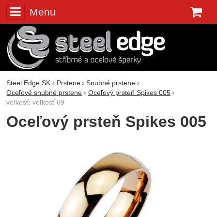
Menu
K
Steel Edge SK
Prstene
Snubné prstene
Oceľové snubné prstene
Oceľový prsteň Spikes 005
veľkosť: veľkosť 69
Oceľový prsteň Spikes 005
Fotografie