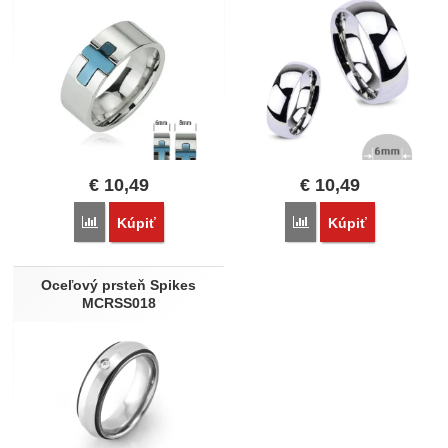
€
10,49
€
10,49
Porovnať
Porovnať
Kúpiť
Kúpiť
Oceľový prsteň Spikes
MCRSS018