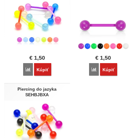
€
1,50
€
1,50
Porovnať
Porovnať
Kúpiť
Kúpiť
Piercing do jazyka
SEHBJBXA