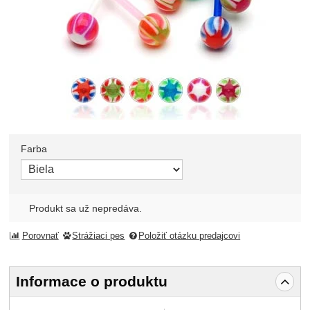
Farba
Zvoľte variant
Produkt sa už nepredáva.
Porovnať
Strážiaci pes
Položiť otázku predajcovi
Informace o produktu