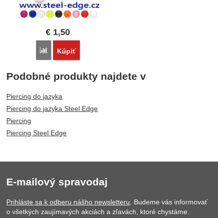
€
1,50
Porovnať
Kúpiť
Podobné produkty najdete v
Piercing do jazyka
Piercing do jazyka Steel Edge
Piercing
Piercing Steel Edge
E-mailový spravodaj
Prihláste sa k odberu nášho newsletteru
. Budeme vás informovať
o všetkých zaujímavých akciách a zľavách, ktoré chystáme.