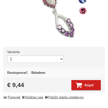
Varianta
Zvoľte variant
Dostupnosť:
Skladem
€
9,44
Kúpiť
Porovnať
Strážiaci pes
Položiť otázku predajcovi