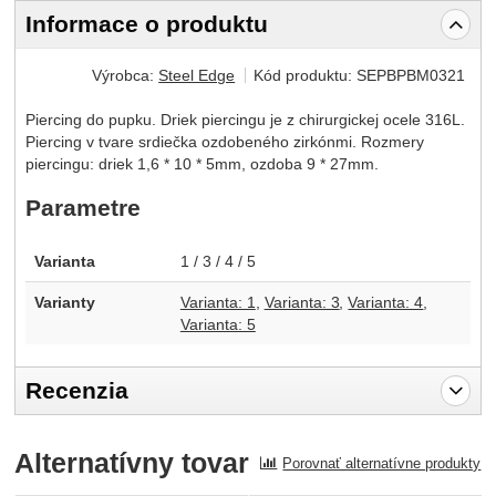
Informace o produktu
Výrobca:
Steel Edge
Kód produktu:
SEPBPBM0321
Piercing do pupku. Driek piercingu je z chirurgickej ocele 316L.
Piercing v tvare srdiečka ozdobeného zirkónmi. Rozmery
piercingu: driek 1,6 * 10 * 5mm, ozdoba 9 * 27mm.
Parametre
Varianta
1 / 3 / 4 / 5
Varianty
Varianta: 1
Varianta: 3
Varianta: 4
Varianta: 5
Recenzia
Pro vkládání recenzí je nutné se přihlásit.
Alternatívny tovar
Porovnať alternatívne produkty
Recenzia