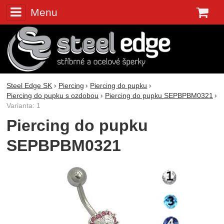
Menu
K
Steel Edge SK
Piercing
Piercing do pupku
Piercing do pupku s ozdobou
Piercing do pupku SEPBPBM0321
Varianta: 1
Piercing do pupku
SEPBPBM0321
Fotografie