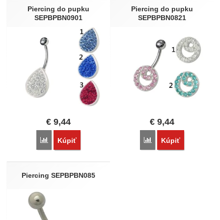
Nebola pridaná žiadna recenzia.
Piercing do pupku
Piercing do pupku
SEPBPBN0901
SEPBPBN0821
€
9,44
€
9,44
Porovnať
Porovnať
Kúpiť
Kúpiť
Piercing SEPBPBN085