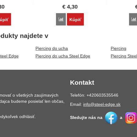
30
€
4,30
vnať
Porovnať
úpiť
Kúpiť
dukty najdete v
Piercing do ucha
Piercing
Steel Edge
Piercing do ucha Steel Edge
Piercing Stee
Kontakt
rmovať o všetkých zaujímavých
Telefón: +420603535546
dajca budeme posielať len občas,
Email:
info@steel-edge.sk
dykoľvek odhlásiť.
Sledujte nás na
a