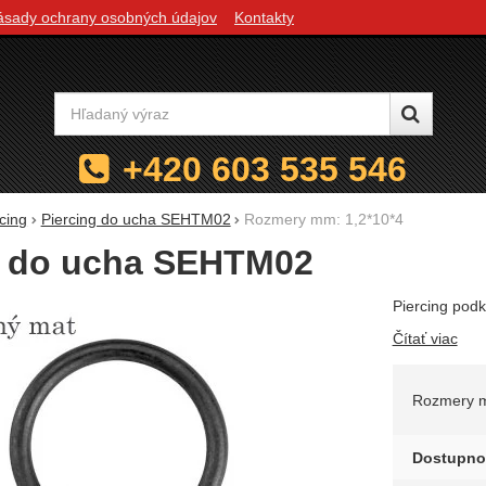
ásady ochrany osobných údajov
Kontakty
Vyhľadávanie
+420 603 535 546
cing
Piercing do ucha SEHTM02
Rozmery mm: 1,2*10*4
g do ucha SEHTM02
Piercing podk
Čítať viac
Zvoľte 
Rozmery
Dostupno