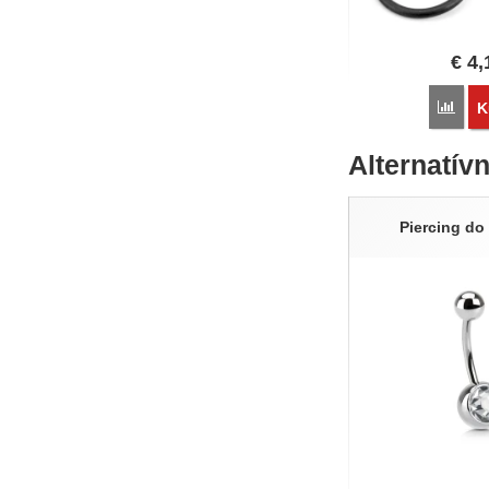
€
4,
Poro
K
Alternatív
Piercing do