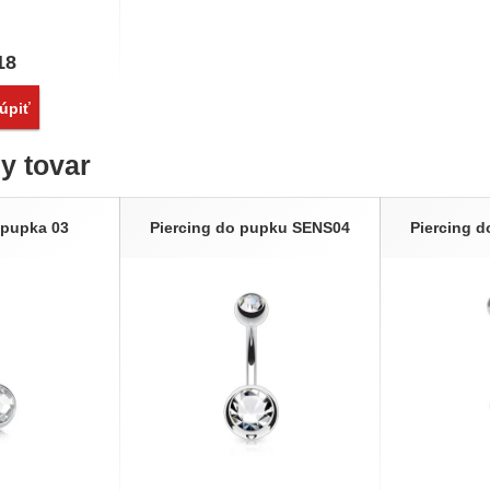
18
vnať
úpiť
ny tovar
 pupka 03
Piercing do pupku SENS04
Piercing 