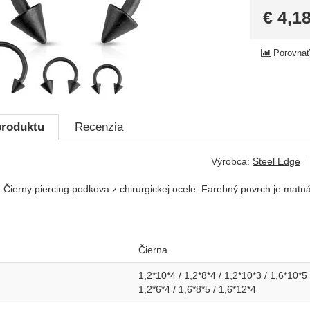
€
4,1
Porovnať
produktu
Recenzia
Výrobca:
Steel Edge
 Čierny piercing podkova z chirurgickej ocele. Farebný povrch je matná
Čierna
1,2*10*4 / 1,2*8*4 / 1,2*10*3 / 1,6*10*5 
1,2*6*4 / 1,6*8*5 / 1,6*12*4