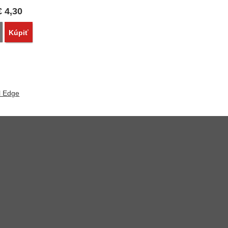
€
4,30
Porovnať
Kúpiť
l Edge