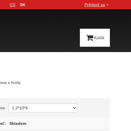
CS
SK
Prihlásiť sa
Jazyková verzia
Košík
ova s hroty.
variant
 mm
sť:
Skladem