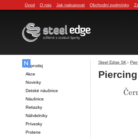
Úvod
O nás
Jak nakupovat
Obchodní podmínky
Z
Navigácia
Steel Edge SK
Pier
Výprodej
Piercin
Akce
Novinky
Fotografie
Detské náušnice
Náušnice
Retiazky
Náhdelníky
Prívesky
Prstene