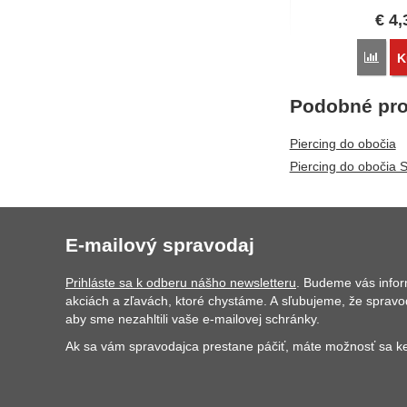
€
4,
Poro
K
Podobné pro
Piercing do obočia
Piercing do obočia 
E-mailový spravodaj
Prihláste sa k odberu nášho newsletteru
. Budeme vás info
akciách a zľavách, ktoré chystáme. A sľubujeme, že spravo
aby sme nezahltili vaše e-mailovej schránky.
Ak sa vám spravodajca prestane páčiť, máte možnosť sa ke