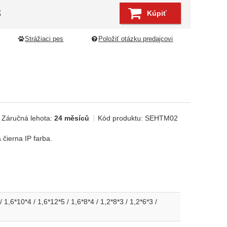
8
Kúpiť
Strážiaci pes
Položiť otázku predajcovi
Záručná lehota:
24 měsíců
Kód produktu:
SEHTM02
 čierna IP farba.
/ 1,6*10*4 / 1,6*12*5 / 1,6*8*4 / 1,2*8*3 / 1,2*6*3 /