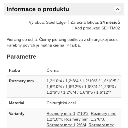
Informace o produktu
Výrobca:
Steel Edge
Záručná lehota:
24 měsíců
Kód produktu:
SEHTM02
Piercing do ucha. Čierny piercing podkova z chirurgickej ocele.
Farebný povrch je matná čierna IP farba.
Parametre
Farba
Čierna
Rozmery mm
1,2*10*4 / 1,2*8*4 / 1,2*10*3 / 1,6*10*5 /
1,6*10*4 / 1,6*12*5 / 1,6*8*4 / 1,2*8*3 /
1,2*6*3 / 1,2*6*4 / 1,6*8*5 / 1,6*12*4
Material
Chirurgická oceľ
Varianty
Rozmery mm: 1,2*10*3
Rozmery mm:
1,2*10*4
Rozmery mm: 1,2*6*3
Rozmery mm: 1,2*6*4
Rozmery mm: