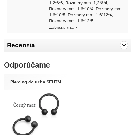
1,2*8*3
Rozmery mm: 1,2*8*4
Rozmery mm: 1,6*10*4
Rozmery mm:
1,6*10*5
Rozmery mm: 1,6*12*4
Rozmery mm: 1,6*8*4
Rozmery mm: 1,6*8*5
Rozmery mm: 1,6*12*5
Zobraziť viac
Recenzia
Pro vkládání recenzí je nutné se přihlásit.
Odporúčame
Recenzia
Nebola pridaná žiadna recenzia.
Piercing do ucha SEHTM