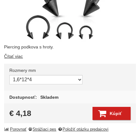
Piercing podkova s hroty.
Čítať viac
Rozmery mm
Zvoľte variant
Dostupnosť:
Skladem
€
4,18
Kúpiť
Porovnať
Strážiaci pes
Položiť otázku predajcovi