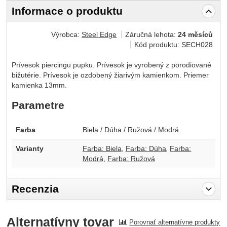
Informace o produktu
Výrobca:
Steel Edge
Záručná lehota:
24 měsíců
Kód produktu:
SECH028
Prívesok piercingu pupku. Prívesok je vyrobený z porodiované
bižutérie. Prívesok je ozdobený žiarivým kamienkom. Priemer
kamienka 13mm.
Parametre
Farba
Biela / Dúha / Ružová / Modrá
Varianty
Farba: Biela
Farba: Dúha
Farba:
Modrá
Farba: Ružová
Recenzia
Pro vkládání recenzí je nutné se přihlásit.
Alternatívny tovar
Porovnať alternatívne produkty
Recenzia