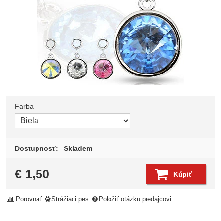
Farba
Zvoľte variant
Dostupnosť:
Skladem
€
1,50
Kúpiť
Porovnať
Strážiaci pes
Položiť otázku predajcovi