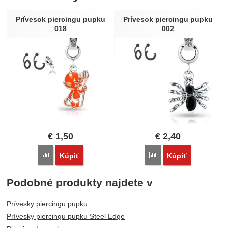
Nebola pridaná žiadna recenzia.
Prívesok piercingu pupku
Prívesok piercingu pupku
018
002
€
1,50
€
2,40
Porovnať
Porovnať
Kúpiť
Kúpiť
Podobné produkty najdete v
Prívesky piercingu pupku
Prívesky piercingu pupku Steel Edge