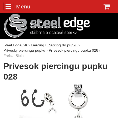
Menu
K
Steel Edge SK
Piercing
Piercing do pupku
Prívesky piercingu pupku
Prívesok piercingu pupku 028
Farba: Biela
Prívesok piercingu pupku
028
Fotografie