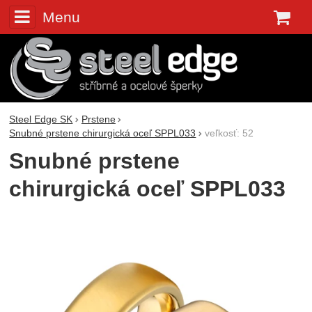
Menu
K
Steel Edge SK
Prstene
Snubné prstene chirurgická oceľ SPPL033
veľkosť: 52
Snubné prstene
chirurgická oceľ SPPL033
Fotografie