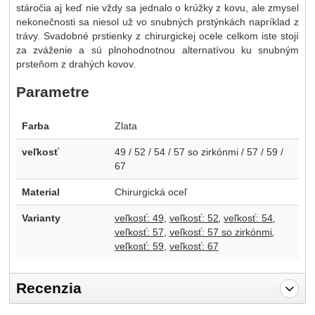
stáročia aj keď nie vždy sa jednalo o krúžky z kovu, ale zmysel
nekonečnosti sa niesol už vo snubných prstýnkách napríklad z
trávy. Svadobné prstienky z chirurgickej ocele celkom iste stojí
za zváženie a sú plnohodnotnou alternatívou ku snubným
prsteňom z drahých kovov.
Parametre
Farba
Zlata
veľkosť
49 / 52 / 54 / 57 so zirkónmi / 57 / 59 /
67
Material
Chirurgická oceľ
Varianty
veľkosť: 49
veľkosť: 52
veľkosť: 54
veľkosť: 57
veľkosť: 57 so zirkónmi
veľkosť: 59
veľkosť: 67
Recenzia
Pro vkládání recenzí je nutné se přihlásit.