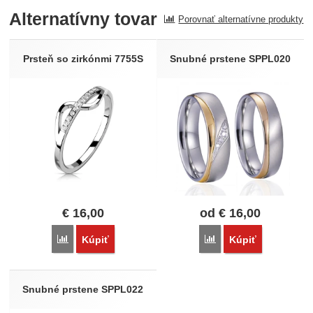
Alternatívny tovar
Porovnať alternatívne produkty
Recenzia
Nebola pridaná žiadna recenzia.
Prsteň so zirkónmi 7755S
Snubné prstene SPPL020
€
16,00
od
€
16,00
Porovnať
Porovnať
Kúpiť
Kúpiť
Snubné prstene SPPL022