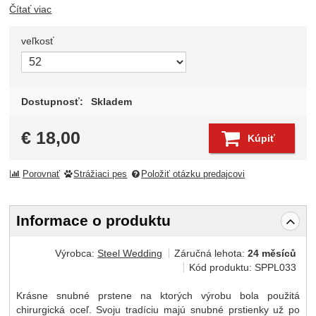
Čítať viac
veľkosť
Zvoľte variant
Dostupnosť:
Skladem
€
18,00
Kúpiť
Porovnať
Strážiaci pes
Položiť otázku predajcovi
Informace o produktu
Výrobca:
Steel Wedding
Záručná lehota:
24 měsíců
Kód produktu:
SPPL033
Krásne snubné prstene na ktorých výrobu bola použitá
chirurgická oceľ. Svoju tradíciu majú snubné prstienky už po