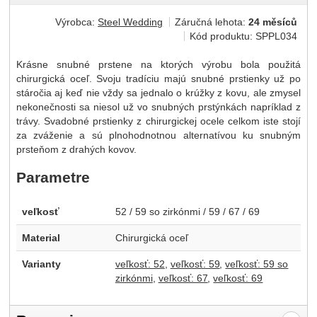
Výrobca:
Steel Wedding
Záručná lehota:
24 měsíců
Kód produktu:
SPPL034
Krásne snubné prstene na ktorých výrobu bola použitá
chirurgická oceľ. Svoju tradíciu majú snubné prstienky už po
stáročia aj keď nie vždy sa jednalo o krúžky z kovu, ale zmysel
nekonečnosti sa niesol už vo snubných prstýnkách napríklad z
trávy. Svadobné prstienky z chirurgickej ocele celkom iste stojí
za zváženie a sú plnohodnotnou alternatívou ku snubným
prsteňom z drahých kovov.
Parametre
veľkosť
52 / 59 so zirkónmi / 59 / 67 / 69
Material
Chirurgická oceľ
Varianty
veľkosť: 52
veľkosť: 59
veľkosť: 59 so
zirkónmi
veľkosť: 67
veľkosť: 69