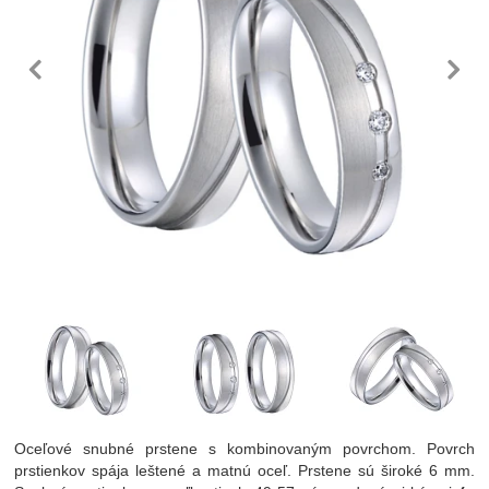
predchádzajúc
n
Fotografie
Oceľové snubné prstene s kombinovaným povrchom. Povrch
prstienkov spája leštené a matnú oceľ. Prstene sú široké 6 mm.