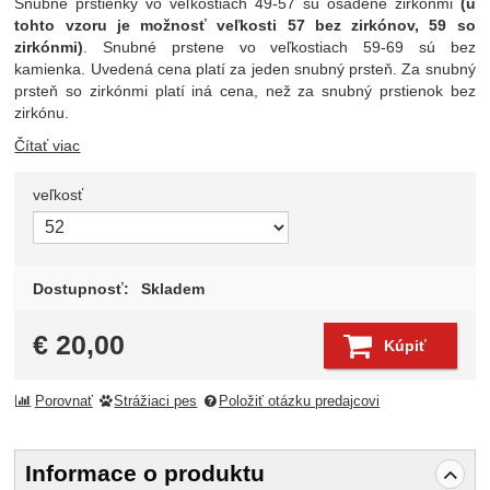
Snubné prstienky vo veľkostiach 49-57 sú osadené zirkónmi
(u
tohto vzoru je možnosť veľkosti 57 bez zirkónov, 59 so
zirkónmi)
. Snubné prstene vo veľkostiach 59-69 sú bez
kamienka. Uvedená cena platí za jeden snubný prsteň. Za snubný
prsteň so zirkónmi platí iná cena, než za snubný prstienok bez
zirkónu.
Čítať viac
veľkosť
Zvoľte variant
Dostupnosť:
Skladem
€
20,00
Kúpiť
Porovnať
Strážiaci pes
Položiť otázku predajcovi
Informace o produktu