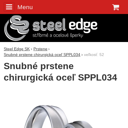
Menu
K
Steel Edge SK
Prstene
Snubné prstene chirurgická oceľ SPPL034
veľkosť: 52
Snubné prstene
chirurgická oceľ SPPL034
Fotografie