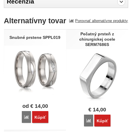
Recenzia
Pro vkládání recenzí je nutné se přihlásit.
Alternatívny tovar
Porovnať alternatívne produkty
Recenzia
Pečatný prsteň z
Nebola pridaná žiadna recenzia.
Snubné prstene SPPL019
chirurgickej ocele
SERM7686S
od
€
14,00
€
14,00
Porovnať
Kúpiť
Porovnať
Kúpiť