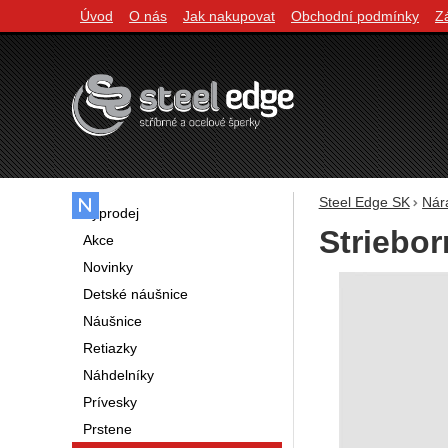
Úvod
O nás
Jak nakupovat
Obchodní podmínky
Z
Navigácia
Steel Edge SK
Nár
Výprodej
Striebo
Akce
Novinky
Fotografie
Detské náušnice
Náušnice
Retiazky
Náhdelníky
Prívesky
Prstene