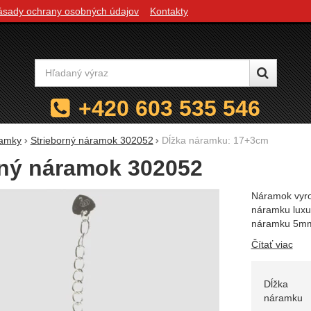
ásady ochrany osobných údajov
Kontakty
Vyhľadávanie
+420 603 535 546
amky
Strieborný náramok 302052
Dĺžka náramku: 17+3cm
rný náramok 302052
Náramok vyro
náramku luxus
náramku 5m
Čítať viac
Zvoľte 
Dĺžka
náramku