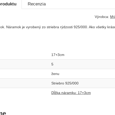
produktu
Recenzia
Výrobca:
Mý
ok. Náramok je vyrobený zo striebra rýdzosti 925/000. Ako všetky krá
17+3cm
5
ženu
Striebro 925/000
Dĺžka náramku: 17+3cm
me