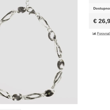
Dostupno
€
26,
Porovnať