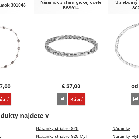
Náramok z chirurgickej ocele
Strieborný
ramok 301048
BSS914
30
7,00
€
27,00
o
vnať
Porovnať
úpiť
Kúpiť
dukty najdete v
Náramky striebro 925
Náramky
l
Náramky striebro 925 Mýl
Náramky Mýl