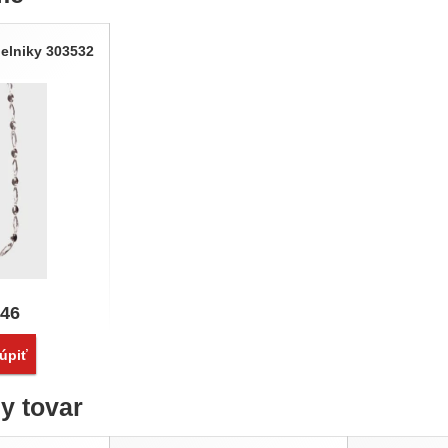
delniky 303532
,46
vnať
úpiť
ny tovar