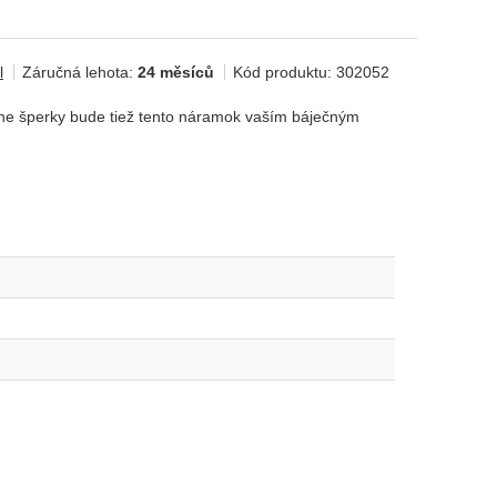
l
Záručná lehota:
24 měsíců
Kód produktu:
302052
sne šperky bude tiež tento náramok vaším báječným