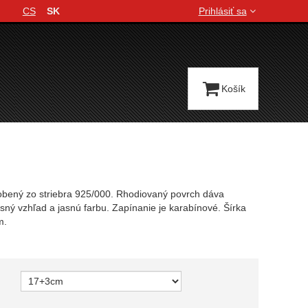
CS
SK
Prihlásiť sa
Jazyková verzia
Košík
bený zo striebra 925/000. Rhodiovaný povrch dáva
ný vzhľad a jasnú farbu. Zapínanie je karabínové. Šírka
m.
variant