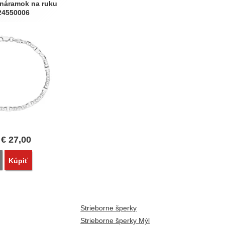
 náramok na ruku
24550006
d
€
27,00
Porovnať
Kúpiť
Strieborne šperky
Strieborne šperky Mýl