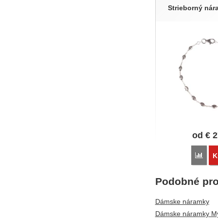
Strieborný ná
od
€
2
Poro
K
Podobné pro
Dámske náramky
Dámske náramky Mý