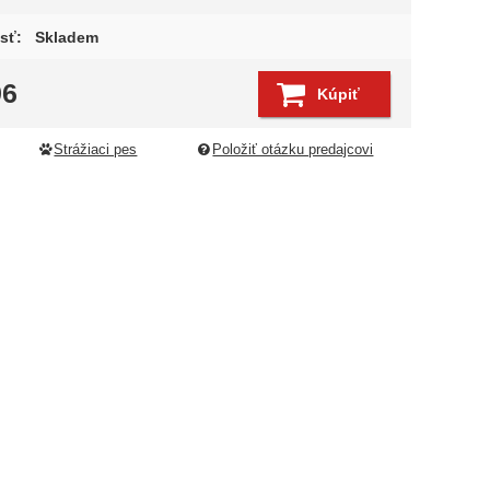
sť:
Skladem
96
Kúpiť
Strážiaci pes
Položiť otázku predajcovi