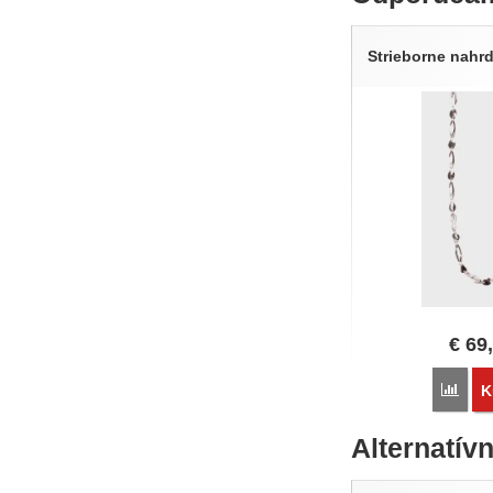
Strieborne nahr
€
69
Poro
K
Alternatív