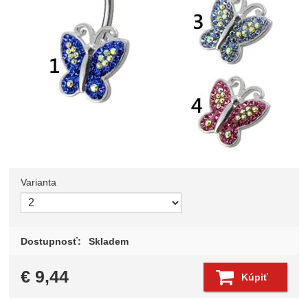
Varianta
Zvoľte variant
Dostupnosť:
Skladem
€
9,44
Kúpiť