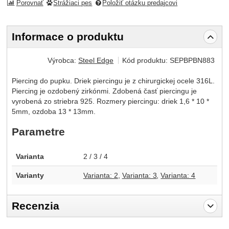
Porovnať
Strážiaci pes
Položiť otázku predajcovi
Informace o produktu
Výrobca:
Steel Edge
Kód produktu:
SEPBPBN883
Piercing do pupku. Driek piercingu je z chirurgickej ocele 316L.
Piercing je ozdobený zirkónmi. Zdobená časť piercingu je
vyrobená zo striebra 925. Rozmery piercingu: driek 1,6 * 10 *
5mm, ozdoba 13 * 13mm.
Parametre
Varianta
2 / 3 / 4
Varianty
Varianta: 2
Varianta: 3
Varianta: 4
Recenzia
Pro vkládání recenzí je nutné se přihlásit.