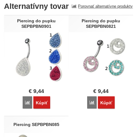
Alternatívny tovar
Porovnať alternatívne produkty
Recenzia
Nebola pridaná žiadna recenzia.
Piercing do pupku
Piercing do pupku
SEPBPBN0901
SEPBPBN0821
€
9,44
€
9,44
Porovnať
Porovnať
Kúpiť
Kúpiť
Piercing SEPBPBN085