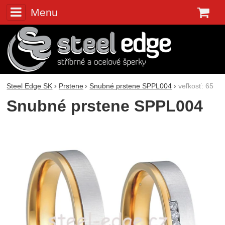
Menu
K
Steel Edge SK
Prstene
Snubné prstene SPPL004
veľkosť: 65
Snubné prstene SPPL004
Fotografie