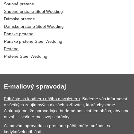
Snubné prstene
Snubné prstene Steel Wedding
Dámske prstene
Dámske prstene Steel Wedding
Pánske prstene
Pánske prstene Steel Wedding
Prstene
Prstene Steel Wedding
E-mailový spravodaj
Prihláste sa k odberu nášho newsletteru
. Budeme vás informovať
o všetkých zaujímavých akciách a zľavách, ktoré chystáme.
A sľubujeme, že spravodajca budeme posielať len občas, aby sme
nezahltili vaše e-mailovej schránky.
Ak sa vám spravodajca prestane páčiť, máte možnosť sa
kedykoľvek odhlásiť.