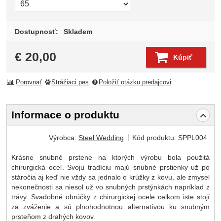
Dostupnosť:
Skladem
€
20,00
Kúpiť
Porovnať
Strážiaci pes
Položiť otázku predajcovi
Informace o produktu
Výrobca:
Steel Wedding
Kód produktu:
SPPL004
Krásne snubné prstene na ktorých výrobu bola použitá
chirurgická oceľ. Svoju tradíciu majú snubné prstienky už po
stáročia aj keď nie vždy sa jednalo o krúžky z kovu, ale zmysel
nekonečnosti sa niesol už vo snubných prstýnkách napríklad z
trávy. Svadobné obrúčky z chirurgickej ocele celkom iste stojí
za zváženie a sú plnohodnotnou alternatívou ku snubným
prsteňom z drahých kovov.