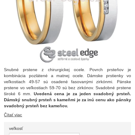
Snubné prstene z chirurgickej ocele. Povrch prsteňov je
kombinácia pozlátené a matnej ocele. Dámske prstienky vo
veľkostiach 49-57 sú osadené fasovanými zirkónmi. Pánske
prstene vo veľkostiach 59-70 sú bez zirkónov. Svadobné prstene
široké 6 mm.
Uvedená cena je za jeden svadobný prsteň.
Dámský snubný prsteň s kameňmi je za inú cenu ako pánsky
svadobný prsteň bez kameňov.
Čítať viac
veľkosť
Zvoľte variant