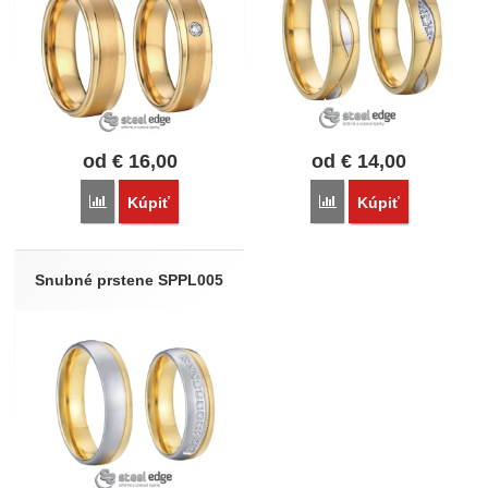
od
€
16,00
od
€
14,00
Porovnať
Porovnať
Kúpiť
Kúpiť
Snubné prstene SPPL005