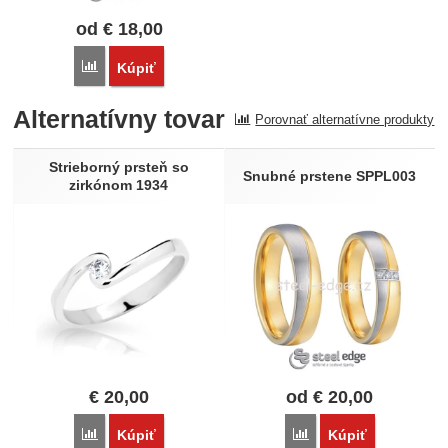
od
€
18,00
Porovnať
Kúpiť
Alternatívny tovar
Porovnať alternatívne produkty
Strieborný prsteň so
Snubné prstene SPPL003
zirkónom 1934
€
20,00
od
€
20,00
Porovnať
Porovnať
Kúpiť
Kúpiť