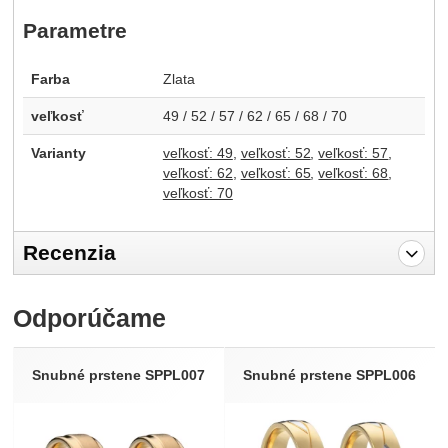
Parametre
Farba
Zlata
veľkosť
49 / 52 / 57 / 62 / 65 / 68 / 70
Varianty
veľkosť: 49
veľkosť: 52
veľkosť: 57
veľkosť: 62
veľkosť: 65
veľkosť: 68
veľkosť: 70
Recenzia
Pro vkládání recenzí je nutné se přihlásit.
Odporúčame
Recenzia
Nebola pridaná žiadna recenzia.
Snubné prstene SPPL007
Snubné prstene SPPL006