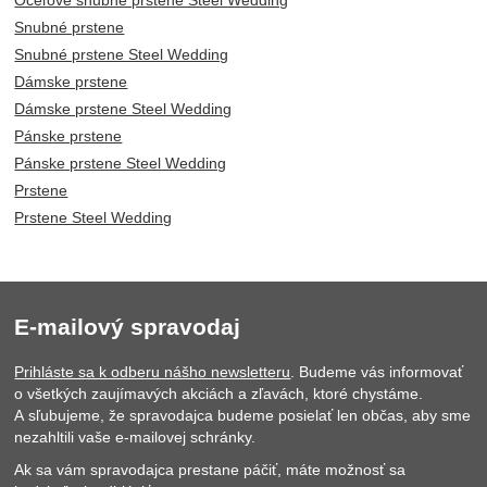
Snubné prstene
Snubné prstene Steel Wedding
Dámske prstene
Dámske prstene Steel Wedding
Pánske prstene
Pánske prstene Steel Wedding
Prstene
Prstene Steel Wedding
E-mailový spravodaj
Prihláste sa k odberu nášho newsletteru
. Budeme vás informovať
o všetkých zaujímavých akciách a zľavách, ktoré chystáme.
A sľubujeme, že spravodajca budeme posielať len občas, aby sme
nezahltili vaše e-mailovej schránky.
Ak sa vám spravodajca prestane páčiť, máte možnosť sa