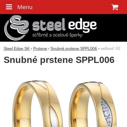
Menu
K
Steel Edge SK
Prstene
Snubné prstene SPPL006
veľkosť: 52
Snubné prstene SPPL006
Fotografie