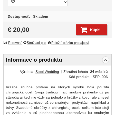
Dostupnosť:
Skladem
€
20,00
Kúpiť
Porovnať
Strážiaci pes
Položiť otázku predajcovi
Informace o produktu
Výrobca:
Steel Wedding
Záručná lehota:
24 měsíců
Kód produktu:
SPPL006
Krásne snubné prstene na ktorých výrobu bola použitá
chirurgická oceľ. Svoju tradíciu majú snubné prstienky už po
stáročia aj keď nie vždy sa jednalo o krúžky z kovu, ale zmysel
nekonečnosti sa niesol už vo snubných prstýnkách napríklad z
trávy. Svadobné obrúčky z chirurgickej ocele celkom iste stojí
za zváženie a sú plnohodnotnou alternatívou ku snubným