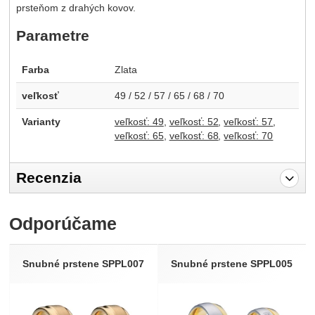
prsteňom z drahých kovov.
Parametre
Farba
Zlata
veľkosť
49 / 52 / 57 / 65 / 68 / 70
Varianty
veľkosť: 49
veľkosť: 52
veľkosť: 57
veľkosť: 65
veľkosť: 68
veľkosť: 70
Recenzia
Pro vkládání recenzí je nutné se přihlásit.
Odporúčame
Recenzia
Nebola pridaná žiadna recenzia.
Snubné prstene SPPL007
Snubné prstene SPPL005