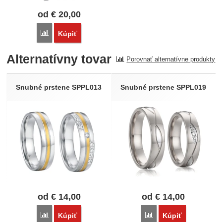
od
€
20,00
Porovnať
Kúpiť
Alternatívny tovar
Porovnať alternatívne produkty
Snubné prstene SPPL013
Snubné prstene SPPL019
od
€
14,00
od
€
14,00
Porovnať
Porovnať
Kúpiť
Kúpiť