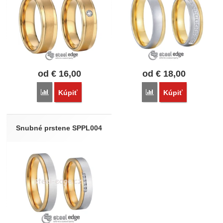
od
€
16,00
od
€
18,00
Porovnať
Porovnať
Kúpiť
Kúpiť
Snubné prstene SPPL004