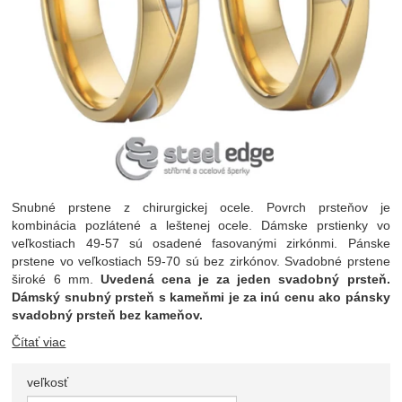
Snubné prstene z chirurgickej ocele. Povrch prsteňov je
kombinácia pozlátené a leštenej ocele. Dámske prstienky vo
veľkostiach 49-57 sú osadené fasovanými zirkónmi. Pánske
prstene vo veľkostiach 59-70 sú bez zirkónov. Svadobné prstene
široké 6 mm.
Uvedená cena je za jeden svadobný prsteň.
Dámský snubný prsteň s kameňmi je za inú cenu ako pánsky
svadobný prsteň bez kameňov.
Čítať viac
veľkosť
Zvoľte variant