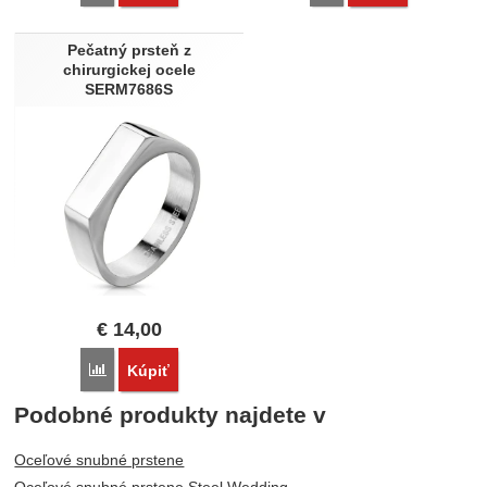
Pečatný prsteň z
chirurgickej ocele
SERM7686S
€
14,00
Porovnať
Kúpiť
Podobné produkty najdete v
Oceľové snubné prstene
Oceľové snubné prstene Steel Wedding